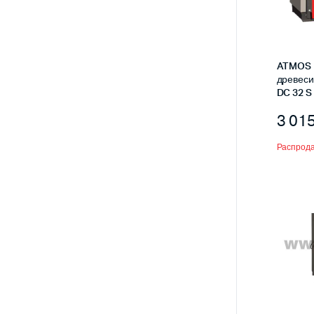
ATMOS 
древеси
DC 32 S
3 01
Распрод