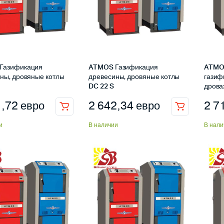
Газификация
ATMOS Газификация
ATMOS
ны, дровяные котлы
древесины, дровяные котлы
газиф
DC 22 S
дрова
1,72
евро
2 642,34
евро
2 7
и
В наличии
В нали