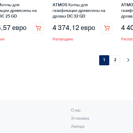
Котлы для
ATMOS Котлы для
ATMOS
ации древесины на
газификации древесины на
газиф
DC 25 GD
дровах DC 32 GD
дрова
5,57
евро
4 374,12
евро
4 4
ано
Распродано
Распр
1
2
О нас
Установка
Аренда