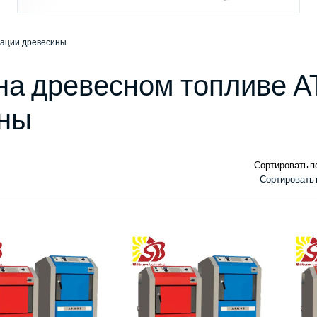
кации древесины
на древесном топливе 
ины
Сортировать п