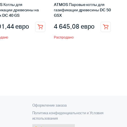
 Котлы для
ATMOS Паровые котлы для
икации древесины на
газификации древесины DC 50
х DC 40 GS
GSX
01,44
евро
4 645,08
евро
одано
Распродано
Оформление заказа
Политика конфиденциальности и Условия
использования