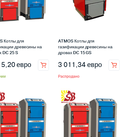
 Котлы для
ATMOS Котлы для
икации древесины на
газификации древесины на
х DC 25 S
дровах DC 15 GS
15,20
евро
3 011,34
евро
чии
Распродано