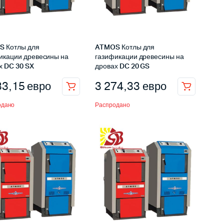
 Котлы для
ATMOS Котлы для
икации древесины на
газификации древесины на
х DC 30 SX
дровах DC 20 GS
33,15
евро
3 274,33
евро
одано
Распродано