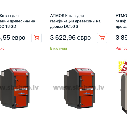
Котлы для
ATMOS Котлы для
ATMOS
ации древесины на
газификации древесины на
газиф
DC 18 GD
дровах DC 50 S
дрова
8,55
евро
3 622,96
евро
3 8
ано
В наличии
Распр