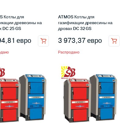
 Котлы для
ATMOS Котлы для
икации древесины на
газификации древесины на
х DC 25 GS
дровах DC 32 GS
94,81
евро
3 973,37
евро
одано
Распродано