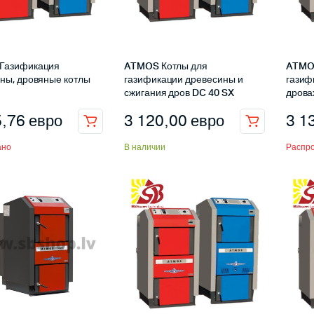
Газификация
ATMOS Котлы для
ATMOS
ны, дровяные котлы
газификации древесины и
газиф
сжигания дров DC 40 SX
дрова
5,76
евро
3 120,00
евро
3 1
ано
В наличии
Распр