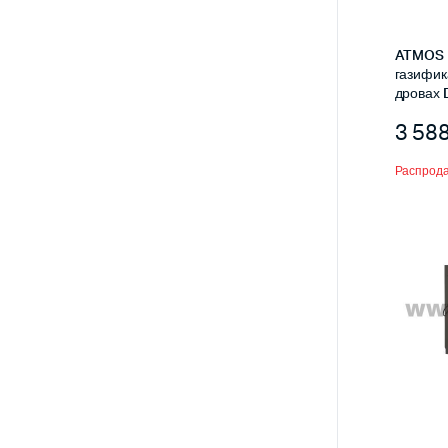
ATMOS 
газифик
дровах 
3 58
Распрод