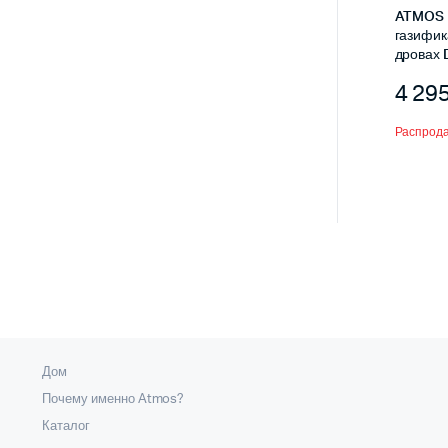
ATMOS 
газифик
дровах 
4 29
Распрод
Дом
Почему именно Atmos?
Каталог