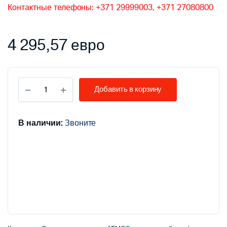
Контактные телефоны: +371 29999003, +371 27080800
4 295,57
евро
ATMOS
Добавить в корзину
Котлы
для
газификации
древесины
В наличии:
Звоните
на
дровах,
DC
25
GD,
количество