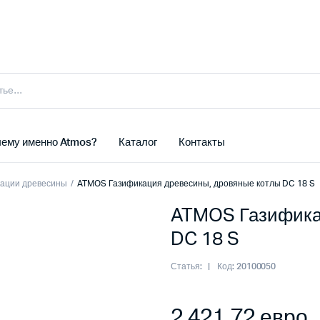
ему именно Atmos?
Каталог
Контакты
кации древесины
ATMOS Газификация древесины, дровяные котлы DC 18 S
ATMOS Газификац
DC 18 S
Статья:
Код:
20100050
2 421,72
евро