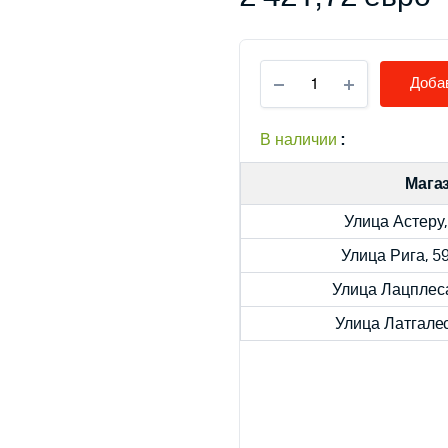
ATMOS
Добав
Газификация
древесины,
дровяные
В наличии
:
котлы
DC
Мага
18
S,
Улица Астеру,
количество
Улица Рига, 5
Улица Лацплеса
Улица Латгалес