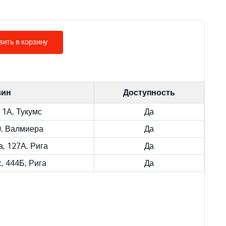
ить в корзину
зин
Доступность
 1А, Тукумс
Да
9, Валмиера
Да
, 127А, Рига
Да
, 444Б, Рига
Да