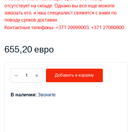
отсутствует на складе. Однако вы все еще можете
заказать его, и наш специалист свяжется с вами по
поводу сроков доставки.
Контактные телефоны: +371 29999003, +371 27080800
655,20
евро
Резервуар
Добавить в корзину
для
пеллет
ATMOS
объемом
В наличии:
Звоните
1000
л.