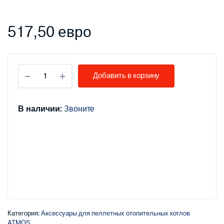
517,50
евро
Автоматический
Добавить в корзину
податчик
гранул
ATMOS
DA1500,
В наличии:
Звоните
диаметр
1,5
м,
толщина
75
мм.
Категория:
Аксессуары для пеллетных отопительных котлов
ATMOS