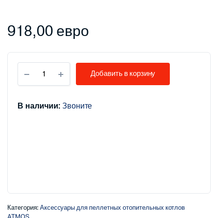
918,00
евро
Кормушка
Добавить в корзину
для
гранул
ATMOS
DRA
В наличии:
Звоните
50
2,5
м
-
диаметр
80
мм,
количество
Категория:
Аксессуары для пеллетных отопительных котлов
ATMOS