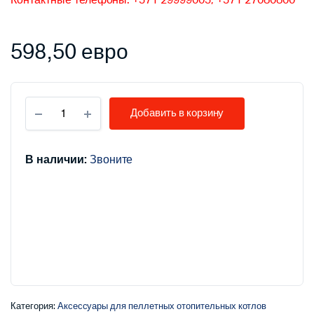
Контактные телефоны: +371 29999003, +371 27080800
598,50
евро
Количество
Добавить в корзину
зольных
сита
ATMOS
D25P
В наличии:
Звоните
Категория:
Аксессуары для пеллетных отопительных котлов