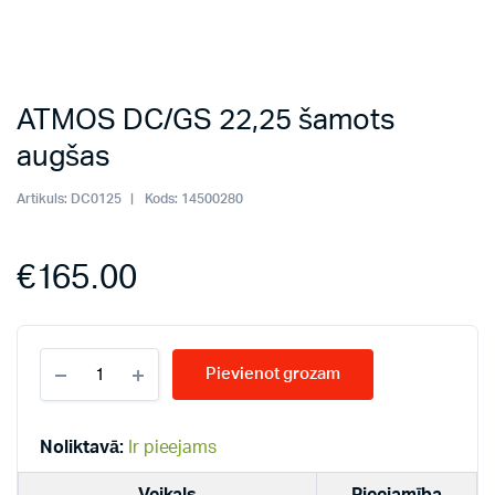
ATMOS DC/GS 22,25 šamots
augšas
Artikuls:
DC0125
Kods:
14500280
€
165.00
ATMOS
Pievienot grozam
DC/GS
22,25
šamots
augšas
Noliktavā:
Ir pieejams
quantity