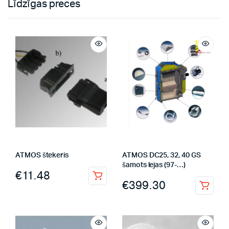
Līdzīgas preces
ATMOS štekeris
ATMOS DC25, 32, 40 GS
šamots lejas (97-…)
€
11.48
€
399.30