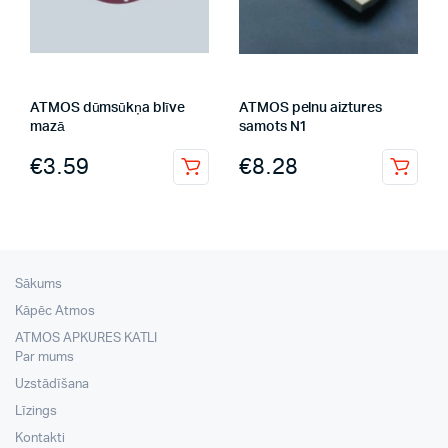
ATMOS dūmsūkņa blīve
ATMOS pelnu aiztures
mazā
samots N1
€
3.59
€
8.28
Sākums
Kāpēc Atmos
ATMOS APKURES KATLI
Par mums
Uzstādīšana
Līzings
Kontakti