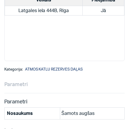
Veikals
Pieejamība
Latgales iela 444B, Rīga
Jā
Kategorija:
ATMOS KATLU REZERVES DAĻAS
Parametri
Parametri
Nosaukums
Šamots augšas