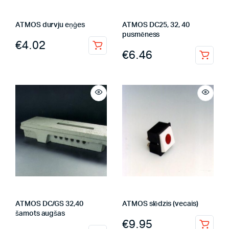
ATMOS durvju eņģes
ATMOS DC25, 32, 40
pusmēness
€
4.02
€
6.46
ATMOS DC/GS 32,40
ATMOS slēdzis (vecais)
šamots augšas
€
9.95