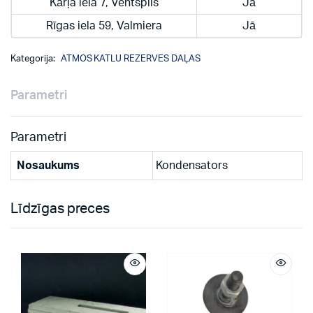
Kārļa iela 7, Ventspils
Jā
Rīgas iela 59, Valmiera
Jā
Kategorija:
ATMOS KATLU REZERVES DAĻAS
Parametri
Parametri
Nosaukums
Kondensators
Līdzīgas preces