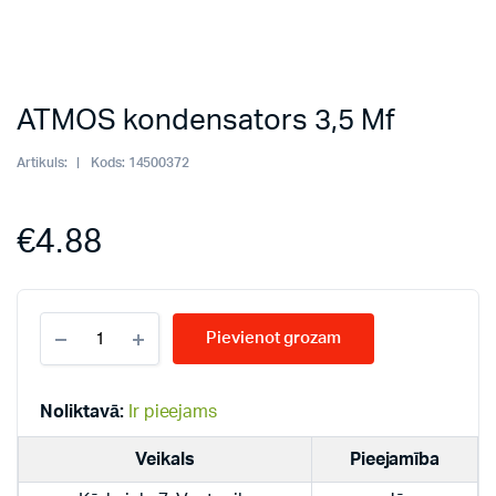
ATMOS kondensators 3,5 Mf
Artikuls:
Kods:
14500372
€
4.88
ATMOS
Pievienot grozam
kondensators
3,5
Mf
quantity
Noliktavā:
Ir pieejams
Veikals
Pieejamība