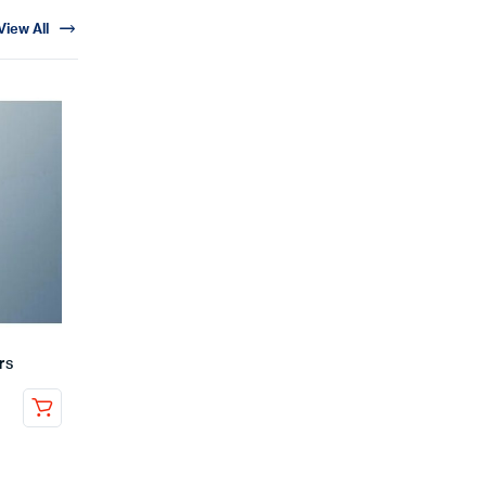
tehnoloģijas u
View All
Uzkrājoša tipa ūdens sildītāji ar emaljēti
tērauda rezervuāriem
rs