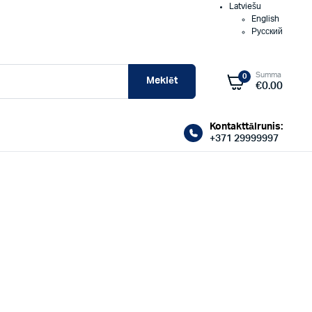
Latviešu
English
Русский
Summa
0
Meklēt
€
0.00
Kontakttālrunis:
+371 29999997
ELETRISKIE BOILERI OKCE, OKCEV, OKHE
Uzticamība u