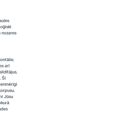
aules
loģiski
s nozares
ontālie,
es arī
ildītājus,
. Šī
vienmērīgi
 korpusu,
eni Jūsu
ebkurā
gādes