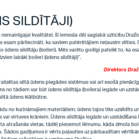
S SILDĪTĀJI)
nemainīgajai kvalitātei, šī iemesla dēļ saglabā uzticību Draži
sam pārliecināti, ka saviem patērētājiem neļausim vilties. 
ko ūdens sildītāju (boileri). Mēs varētu godīgi pateikt to, ka e
ien labāki boileri (ūdens sildītāji)”.
Direktors Draž
alizētas siltā ūdens piegādes sistēmas vai arī esošā pienācīg
ns no tādiem var būt ūdens sildītāja (boilera) iegāde un uzst
siltā ūdens klātbūtne.
 kādu no kurināmajiem materiāliem; ūdens tajos tiks uzsildīts 
 vai virtuves krāniem. Ūdens sildītāja iegāde un uzstādīšana i
lienta atrašanās vietas, tādēļ pieņemot lēmumu, kāda zīmola boi
ošanu. Šādos gadījumos ir vērts paļauties uz pārbaudītam vērtīb