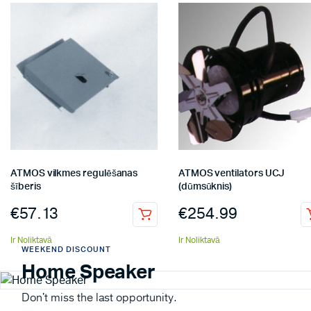
ATMOS vilkmes regulēšanas
ATMOS ventilators UCJ
šīberis
(dūmsūknis)
€
57.13
€
254.99
Ir Noliktavā
Ir Noliktavā
WEEKEND DISCOUNT
Home Speaker
Don't miss the last opportunity.