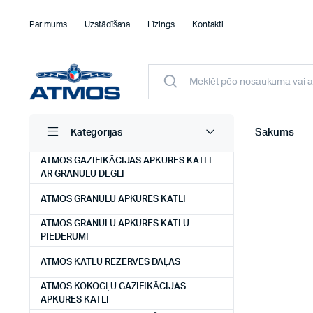
Par mums
Uzstādīšana
Līzings
Kontakti
Sākums
Kategorijas
ATMOS GAZIFIKĀCIJAS APKURES KATLI
AR GRANULU DEGLI
ATMOS GRANULU APKURES KATLI
ATMOS GRANULU APKURES KATLU
PIEDERUMI
ATMOS KATLU REZERVES DAĻAS
AUGSTA KVALITĀTE UN LEĢENDĀRA IZTURĪBA
ATMOS KOKOGĻU GAZIFIKĀCIJAS
APKURES KATLI