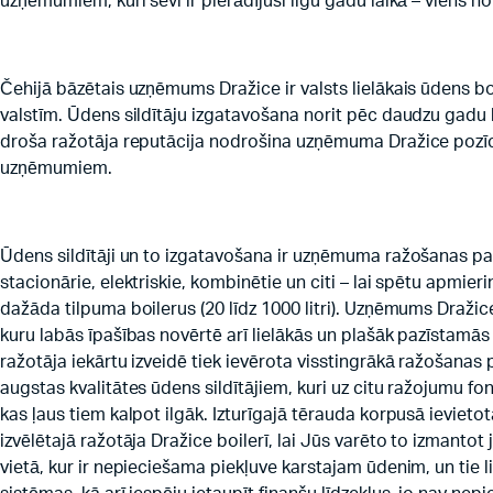
uzņēmumiem, kuri sevi ir pierādījuši ilgu gadu laikā – viens 
Čehijā bāzētais uzņēmums Dražice ir valsts lielākais ūdens b
valstīm. Ūdens sildītāju izgatavošana norit pēc daudzu gadu 
droša ražotāja reputācija nodrošina uzņēmuma Dražice pozīci
uzņēmumiem.
Ūdens sildītāji un to izgatavošana ir uzņēmuma ražošanas pamat
stacionārie, elektriskie, kombinētie un citi – lai spētu apmier
dažāda tilpuma boilerus (20 līdz 1000 litri). Uzņēmums Dražice
kuru labās īpašības novērtē arī lielākās un plašāk pazīstamā
ražotāja iekārtu izveidē tiek ievērota visstingrākā ražošanas 
augstas kvalitātes ūdens sildītājiem, kuri uz citu ražojumu fo
kas ļaus tiem kalpot ilgāk. Izturīgajā tērauda korpusā ievieto
izvēlētajā ražotāja Dražice boilerī, lai Jūs varēto to izmantot 
vietā, kur ir nepieciešama piekļuve karstajam ūdenim, un tie 