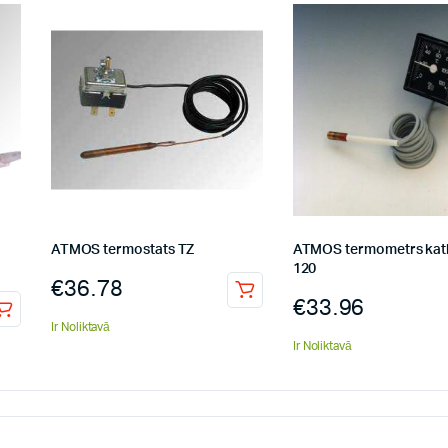
ATMOS termostats TZ
ATMOS termometrs katl
120
€
36.78
€
33.96
Ir Noliktavā
Ir Noliktavā