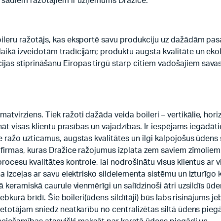
no šādiem ražotājiem ir uzņēmums Dražice.
oileru ražotājs, kas eksportē savu produkciju uz dažādām pas
laikā izveidotām tradīcijām; produktu augsta kvalitāte un eko
jas stiprināšanu Eiropas tirgū starp citiem vadošajiem sava
virziens. Tiek ražoti dažāda veida boileri – vertikālie, horiz
ināt visas klientu prasības un vajadzības. Ir iespējams iegādāti
 ražo uzticamus, augstas kvalitātes un ilgi kalpojošus ūdens s
s firmas, kuras Dražice ražojumus izplata zem saviem zīmoliem
procesu kvalitātes kontrole, lai nodrošinātu visus klientus ar 
na izceļas ar savu elektrisko sildelementa sistēmu un izturīgo
tā keramiskā caurule vienmērīgi un salīdzinoši ātri uzsildīs ūd
jebkurā brīdī. Šie boileri(ūdens sildītāji) būs labs risinājums j
lietotājam sniedz neatkarību no centralizētas siltā ūdens pie