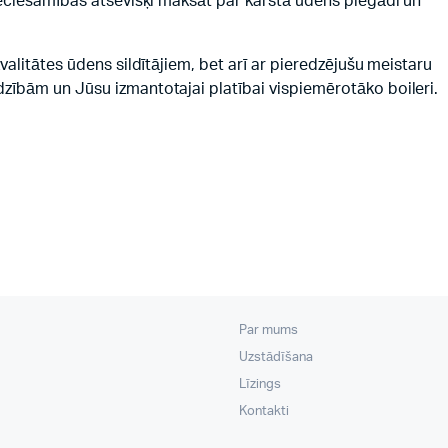
epieciešamības atsevišķi maksāt par karstā ūdens piegādi un
kvalitātes ūdens sildītājiem, bet arī ar pieredzējušu meistaru
dzībām un Jūsu izmantotajai platībai vispiemērotāko boileri.
Par mums
Uzstādīšana
Līzings
Kontakti