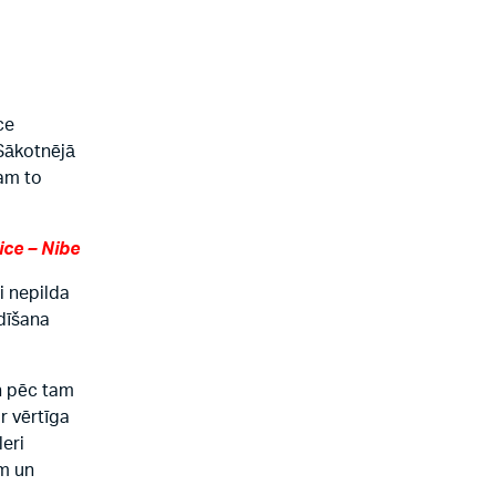
ce
Sākotnējā
sam to
ice – Nibe
i nepilda
ādīšana
un pēc tam
r vērtīga
leri
ām un