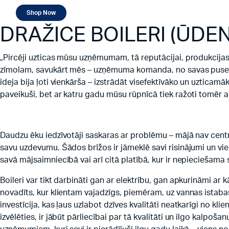
Shop Now
DRAŽICE BOILERI (ŪDEN
„Pircēji uzticas mūsu uzņēmumam, tā reputācijai, produkcijas 
zīmolam, savukārt mēs – uzņēmuma komanda, no savas puses e
ideja bija ļoti vienkārša – izstrādāt visefektīvāko un uzticamā
paveikuši, bet ar katru gadu mūsu rūpnīcā tiek ražoti tomēr aizv
Daudzu ēku iedzīvotāji saskaras ar problēmu – mājā nav centr
savu uzdevumu. Šādos brīžos ir jāmeklē savi risinājumi un vie
savā mājsaimniecībā vai arī citā platībā, kur ir nepieciešama 
Boileri var tikt darbināti gan ar elektrību, gan apkurināmi ar
novadīts, kur klientam vajadzīgs, piemēram, uz vannas istabas
investīcija, kas ļaus uzlabot dzīves kvalitāti neatkarīgi no k
izvēlēties, ir jābūt pārliecībai par tā kvalitāti un ilgo kalp