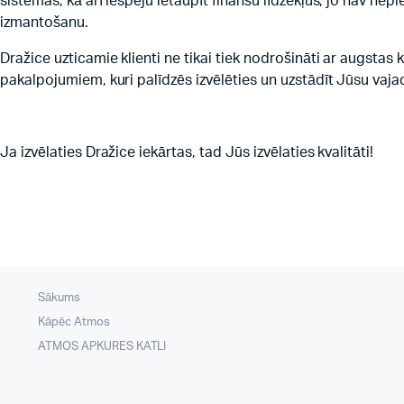
sistēmas, kā arī iespēju ietaupīt finanšu līdzekļus, jo nav n
izmantošanu.
Dražice uzticamie klienti ne tikai tiek nodrošināti ar augstas 
pakalpojumiem, kuri palīdzēs izvēlēties un uzstādīt Jūsu vaja
Ja izvēlaties Dražice iekārtas, tad Jūs izvēlaties kvalitāti!
Sākums
Kāpēc Atmos
ATMOS APKURES KATLI