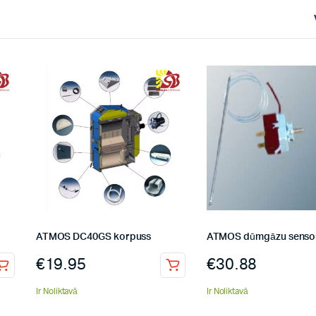
s ūdens
ATMOS DC40GS korpuss
ATMOS dūmgāzu senso
€
19.95
€
30.88
Ir Noliktavā
Ir Noliktavā