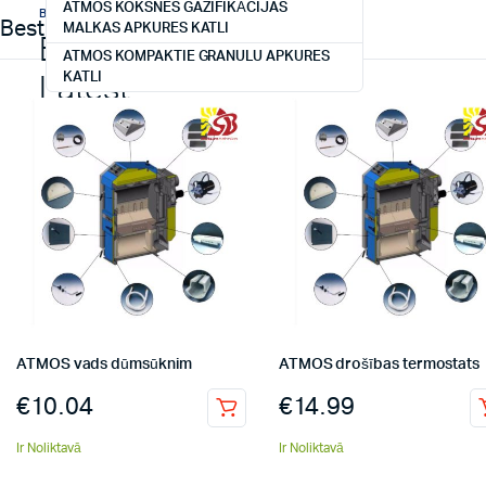
Augstākas klase
ATMOS KOKSNES GAZIFIKĀCIJAS
BEST SELLER
Best Sellers
MALKAS APKURES KATLI
Buy The
ATMOS KOMPAKTIE GRANULU APKURES
sildītāji
KATLI
Latest
iPhone XS
Pro
Pellentesque habitant morbi
tristique senectus.
Shop Now
ATMOS vads dūmsūknim
ATMOS drošības termostats
€
10.04
€
14.99
Ir Noliktavā
Ir Noliktavā