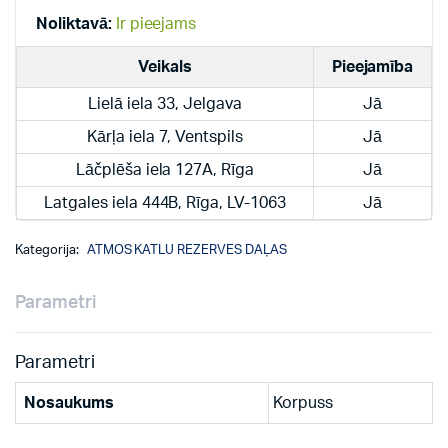
quantity
Noliktavā:
Ir pieejams
Veikals
Pieejamība
Lielā iela 33, Jelgava
Jā
Kārļa iela 7, Ventspils
Jā
Lāčplēša iela 127A, Rīga
Jā
Latgales iela 444B, Rīga, LV-1063
Jā
Kategorija:
ATMOS KATLU REZERVES DAĻAS
Parametri
Parametri
Nosaukums
Korpuss