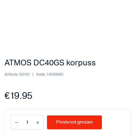
ATMOS DC40GS korpuss
Artikuls:
S0101
Kods:
14500083
€
19.95
ATMOS
Pievienot grozam
DC40GS
korpuss