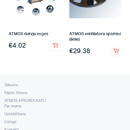
ATMOS durvju eņģes
ATMOS ventilatora spārniņi
(lielie)
€
4.02
€
29.38
Sākums
Kāpēc Atmos
ATMOS APKURES KATLI
Par mums
Uzstādīšana
Līzings
Kontakti