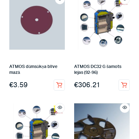
ATMOS dūmsūkņa blīve
ATMOS DC32 G šamots
mazā
lejas (92-96)
€
3.59
€
306.21