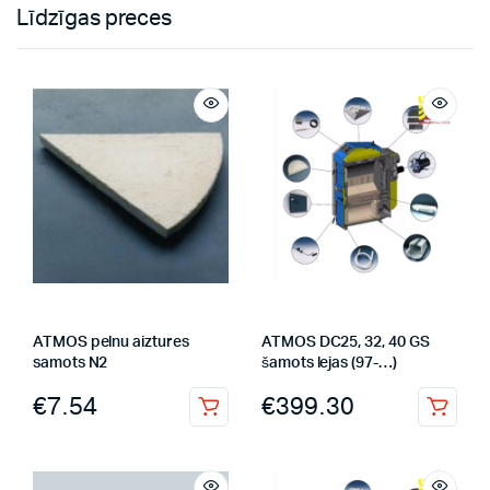
Līdzīgas preces
ATMOS pelnu aiztures
ATMOS DC25, 32, 40 GS
samots N2
šamots lejas (97-…)
€
7.54
€
399.30