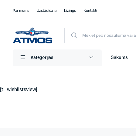
Par mums
Uzstādīšana
Līzings
Kontakti
Sākums
Kategorijas
[ti_wishlistsview]