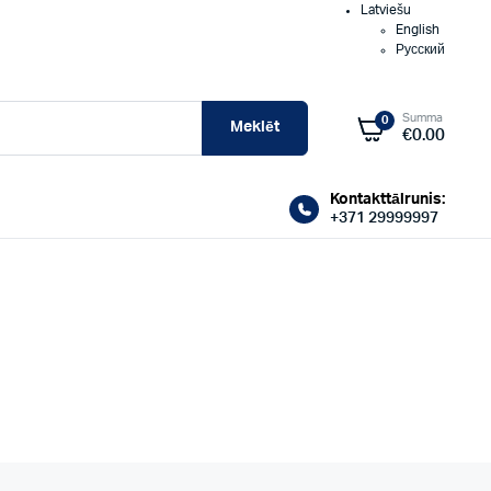
Latviešu
English
Русский
Summa
0
Meklēt
€
0.00
Kontakttālrunis:
+371 29999997