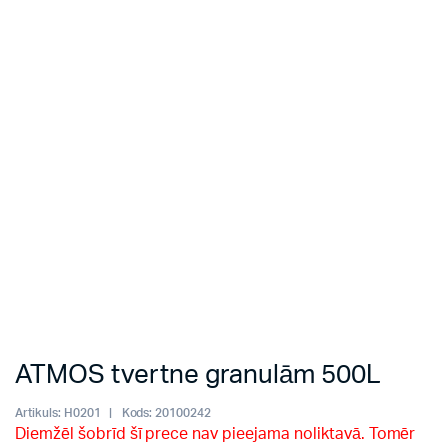
ATMOS tvertne granulām 500L
Artikuls:
H0201
Kods:
20100242
Diemžēl šobrīd šī prece nav pieejama noliktavā. Tomēr