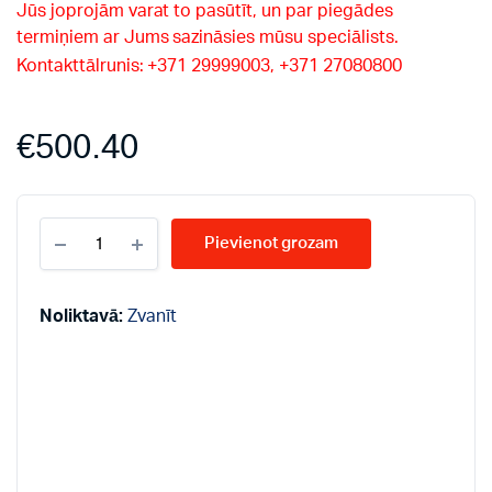
Jūs joprojām varat to pasūtīt, un par piegādes
termiņiem ar Jums sazināsies mūsu speciālists.
Kontakttālrunis: +371 29999003, +371 27080800
€
500.40
ATMOS
Pievienot grozam
tvertne
granulām
500L
quantity
Noliktavā:
Zvanīt