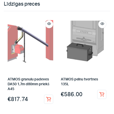
Līdzīgas preces
ATMOS granulu padeves
ATMOS pelnu tvertnes
DA50 1,7m d80mm priekš
135L
A45
€
586.00
€
817.74