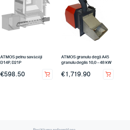
ATMOS pelnu savācēji
ATMOS granulu degļi A45
D14P, D21P
granulu deglis 10,0 – 48 kW
€
598.50
€
1,719.90