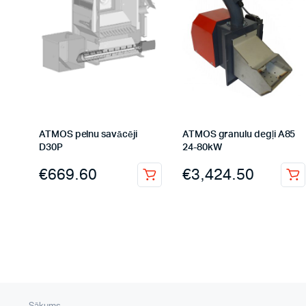
ATMOS pelnu savācēji
ATMOS granulu degļi A85
D30P
24-80kW
€
669.60
€
3,424.50