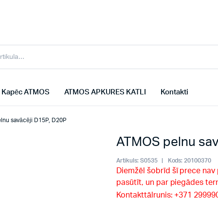
Kapēc ATMOS
ATMOS APKURES KATLI
Kontakti
lnu savācēji D15P, D20P
ATMOS pelnu sav
Artikuls:
S0535
Kods:
20100370
Diemžēl šobrīd šī prece nav
pasūtīt, un par piegādes te
Kontakttālrunis: +371 2999