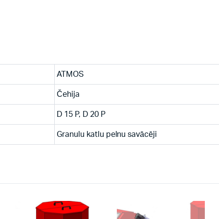
ATMOS
Čehija
D 15 P, D 20 P
Granulu katlu pelnu savācēji