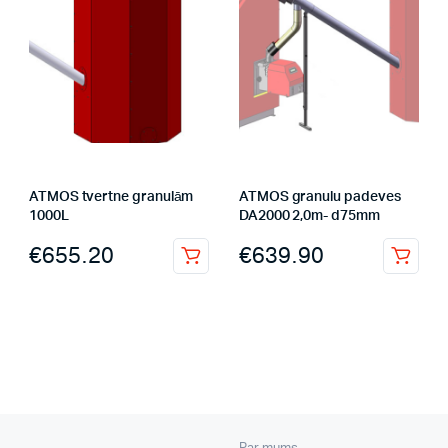
ATMOS tvertne granulām
ATMOS granulu padeves
1000L
DA2000 2,0m- d75mm
€
655.20
€
639.90