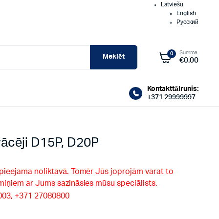
Latviešu
English
Русский
Summa
0
Meklēt
€
0.00
Kontakttālrunis:
+371 29999997
ācēji D15P, D20P
 pieejama noliktavā. Tomēr Jūs joprojām varat to
rmiņiem ar Jums sazināsies mūsu speciālists.
9003, +371 27080800