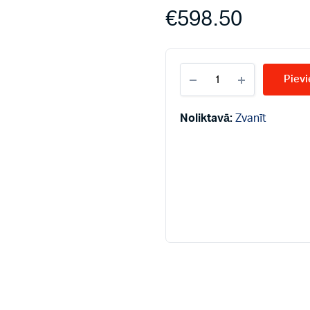
€
598.50
ATMOS
Pievi
pelnu
savācēji
D15P,
Noliktavā:
Zvanīt
D20P
quantity