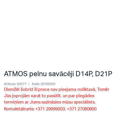
ATMOS pelnu savācēji D14P, D21P
Artikuls:
S0577
Kods:
20100350
Diemžēl šobrīd šī prece nav pieejama noliktavā. Tomēr
Jūs joprojām varat to pasūtīt, un par piegādes
termiņiem ar Jums sazināsies mūsu speciālists.
Kontakttālrunis: +371 29999003, +371 27080800