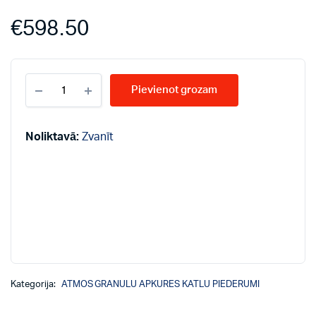
€
598.50
ATMOS
Pievienot grozam
pelnu
savācēji
D14P,
D21P
Noliktavā:
Zvanīt
quantity
Kategorija:
ATMOS GRANULU APKURES KATLU PIEDERUMI