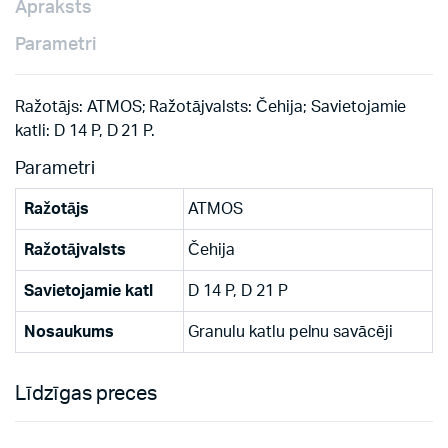
Apraksts
Parametri
Ražotājs: ATMOS; Ražotājvalsts: Čehija; Savietojamie
katli: D 14 P, D 21 P.
Parametri
Ražotājs
ATMOS
Ražotājvalsts
Čehija
Savietojamie katl
D 14 P, D 21 P
Nosaukums
Granulu katlu pelnu savācēji
Līdzīgas preces