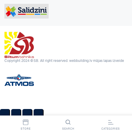
Copyright 2024 © SB. All right reserved.
webbuilding.lv
mājas lapas izveide
STORE
SEARCH
CATEGORIES