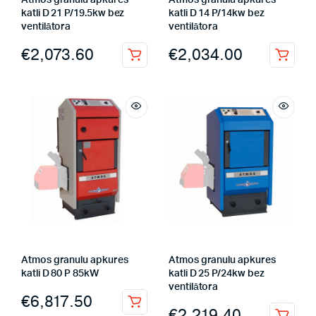
Atmos granulu apkures
Atmos granulu apkures
katli D 21 P/19.5kw bez
katli D 14 P/14kw bez
ventilātora
ventilātora
€
2,073.60
€
2,034.00
Atmos granulu apkures
Atmos granulu apkures
katli D 80 P 85kW
katli D 25 P/24kw bez
ventilātora
€
6,817.50
€
2,219.40