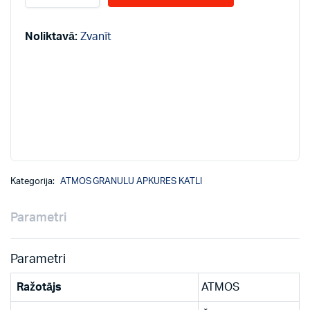
granulu
apkures
katli
Noliktavā:
Zvanīt
DC
30
SPX
30/6
-
20kW
quantity
Kategorija:
ATMOS GRANULU APKURES KATLI
Parametri
Parametri
Ražotājs
ATMOS