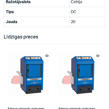
Ražotājvalsts
Čehija
Tips
DC
Jauda
20
Līdzīgas preces