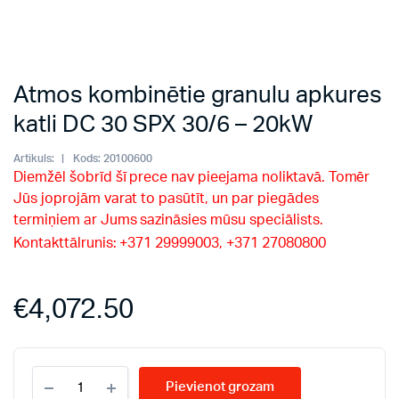
Atmos kombinētie granulu apkures
katli DC 30 SPX 30/6 – 20kW
Artikuls:
Kods:
20100600
Diemžēl šobrīd šī prece nav pieejama noliktavā. Tomēr
Jūs joprojām varat to pasūtīt, un par piegādes
termiņiem ar Jums sazināsies mūsu speciālists.
Kontakttālrunis: +371 29999003, +371 27080800
€
4,072.50
Atmos
Pievienot grozam
kombinētie