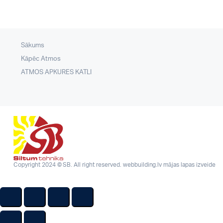
Sākums
Kāpēc Atmos
ATMOS APKURES KATLI
Copyright 2024 © SB. All right reserved.
webbuilding.lv
mājas lapas izveide