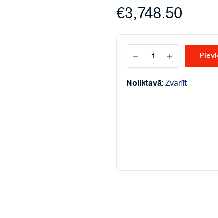
€
3,748.50
Atmos
Pievi
granulu
apkures
katli
Noliktavā:
Zvanīt
D
15
PX
15kW
quantity