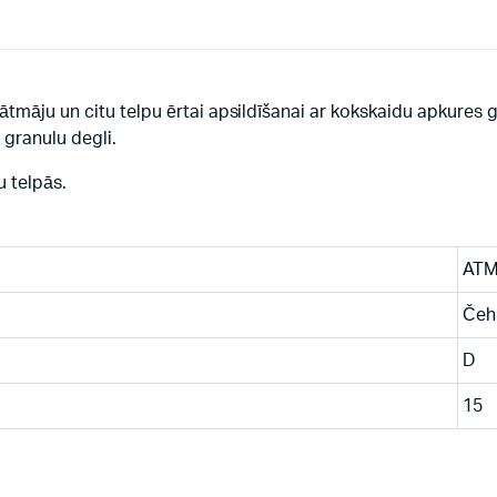
tmāju un citu telpu ērtai apsildīšanai ar kokskaidu apkures g
 granulu degli.
u telpās.
AT
Čeh
D
15