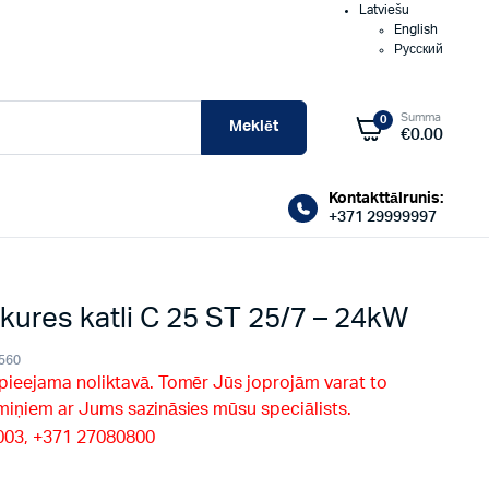
Latviešu
English
Русский
Summa
0
Meklēt
€
0.00
Kontakttālrunis:
+371 29999997
kures katli C 25 ST 25/7 – 24kW
560
 pieejama noliktavā. Tomēr Jūs joprojām varat to
rmiņiem ar Jums sazināsies mūsu speciālists.
9003, +371 27080800