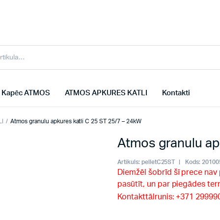
Kapēc ATMOS
ATMOS APKURES KATLI
Kontakti
LI
Atmos granulu apkures katli C 25 ST 25/7 – 24kW
Atmos granulu ap
Artikuls:
pelletC25ST
Kods:
20100
Diemžēl šobrīd šī prece nav
pasūtīt, un par piegādes te
Kontakttālrunis: +371 2999