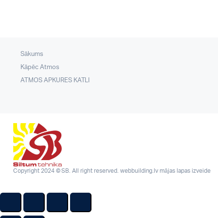
Sākums
Kāpēc Atmos
ATMOS APKURES KATLI
Copyright 2024 © SB. All right reserved.
webbuilding.lv
mājas lapas izveide