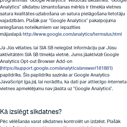
programmas “Google Analytics” veidotās sīkdatnes. “Google
Analytics” sīkdatņu izmantošanas mērķis ir tīmekļa vietnes
satura kvalitātes uzlabošana un satura pielāgošana lietotāju
vajadzībām. Plašāk par “Google Analytics” pakalpojuma
sniegšanas noteikumiem var iepazīties
mājaslapā
http://www.google.com/analytics/terms/us.html
Ja Jūs vēlaties, lai SIA SB neiegūst informāciju par Jūsu
aktivitātēm SIA SB tīmekļa vietnē, Jums jāaktivizē Google
Analytics Opt-out Browser Add-on
(
https://support.google.com/analytics/answer/181881
)
papildrīks. Šis papildrīks sazinās ar Google Analytics
JavaScript (ga.js), lai norādītu, ka dati par attiecīgo interneta
vietnes apmeklējumu nav jāsūta uz “Google Analytics”.
Kā izslēgt sīkdatnes?
Pēc vēlēšanās varat sīkdatnes kontrolēt un izdzēst. Plašāk