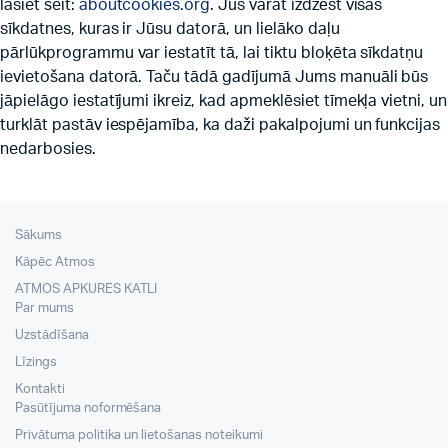
lasiet šeit:
aboutcookies.org
. Jūs varat izdzēst visas
sīkdatnes, kuras ir Jūsu datorā, un lielāko daļu
pārlūkprogrammu var iestatīt tā, lai tiktu bloķēta sīkdatņu
ievietošana datorā. Taču tādā gadījumā Jums manuāli būs
jāpielāgo iestatījumi ikreiz, kad apmeklēsiet tīmekļa vietni, un
turklāt pastāv iespējamība, ka daži pakalpojumi un funkcijas
nedarbosies.
Sākums
Kāpēc Atmos
ATMOS APKURES KATLI
Par mums
Uzstādīšana
Līzings
Kontakti
Pasūtījuma noformēšana
Privātuma politika un lietošanas noteikumi