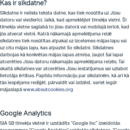
Kas ir sīkdatne?
Sīkdatne ir neliela teksta datne, kas tiek nosūtīta uz Jūsu
datoru vai viedierīci, laikā, kad apmeklējiet tīmekļa vietni. Šī
tīmekļa vietne saglabā to jūsu datorā vai mobilajā ierīcē, kad
jūs atverat vietni. Katrā nākamajā apmeklējuma reizē
sīkdatnes tiek nosūtītas atpakaļ uz izcelsmes mājas lapu vai
uz citu mājas lapu, kas atpazīst šo sīkdatni. Sīkdatnes
darbojas kā konkrētas mājas lapas atmiņa, ļaujot šai lapai
atcerēties Jūsu datoru nākamajās apmeklējuma reizēs. Tai
skaitā sīkdatnes var atcerēties Jūsu iestatījumus vai uzlabot
lietotāja ērtības. Papildu informāciju par sīkdatnēm, kā arī kā
tās iespējams rediģēt, pārvaldīt vai izdzēst, variet iegūt
mājaslapā
www.aboutcookies.org
Google Analytics
SIA SB tīmekļa vietnē ir uzstādīts “Google Inc” izveidotās