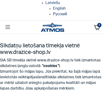
Latviešu
English
Русский
0
Sīkdatņu lietošana tīmekļa vietnē
www.drazice-shop.lv
SIA SB tīmekļa vietnē www.drazice-shop.lv tiek izmantotas
sīkdatnes (angļu valodā
“cookies“
).
Izmantojot šo mājas lapu, Jūs piekrītat, ka šajā mājas lapā
ievietotās veiktspējas/analītiskās sīkdatnes tiek izmantotas
ar mērķi uzlabot sniegto pakalpojumu kvalitāti un mājas
lapas darbību Jūsu apkalpošanas mērķiem.